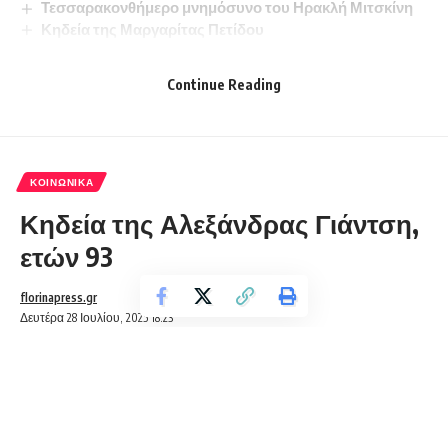
Τεσσαρακονθήμερο μνημόσυνο του Ηρακλή Μιτσκίνη
Κηδεία της Μαργαρίτας Πετίδου
Κηδεία της Νίκης Ραπτοπούλου
Κηδεία του Παύλου Ζαμπούνη, ετών 86
Continue Reading
ΚΟΙΝΩΝΙΚΆ
Κηδεία της Αλεξάνδρας Γιάντση,
ετών 93
florinapress.gr
Δευτέρα 28 Ιουλίου, 2025 18:23