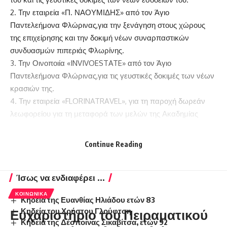
2. Την εταιρεία «Π. ΝΑΟΥΜΙΔΗΣ» από τον Άγιο
Παντελεήμονα Φλώρινας,για την ξενάγηση στους χώρους
της επιχείρησης και την δοκιμή νέων συναρπαστικών
συνδυασμών πιπεριάς Φλωρίνης.
3. Την Οινοποιία «INVIVOESTATE» από τον Άγιο
Παντελεήμονα Φλώρινας,για τις γευστικές δοκιμές των νέων
κρασιών της.
4. Την εταιρεία «FLORINATRAVEL», για τη παροχή δωρεάν
λεωφορείου για τη μεταφορά των μελών της Ακαδημίας
Οίνου στον Άγιο Παντελεήμονα.
Ευχαριστούμε.
Continue Reading
Το ΔΣ του ΦΣΦΑ
Ίσως να ενδιαφέρει ...
ΚΟΙΝΩΝΙΚΆ
Κηδεία της Ευανθίας Ηλιάδου ετών 83
Ευχαριστήριο του Πειραματικού
Κηδεία του Χρήστου Γλούφτση
Κηδεία της Δέσποινας Σικαβίτσα, ετών 92