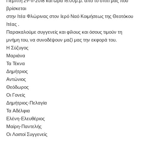
Πέμπτη 29-11-2018 και ώρα 16:00μ.μ. από το σπίτι μας που
βρίσκεται
στην Ιτέα Φλώρινας στον Ιερό Ναό Κοιμήσεως της Θεοτόκου
Ιτέας .
Παρακαλούμε συγγενείς και φίλους και όσους τιμούν τη
μνήμη του, να συνοδέψουν μαζί μας την εκφορά του.
Η Σύζυγος
Μαριάνα
Τα Τέκνα
Δημήτριος
Αντώνιος
Θεόδωρος
Οι Γονείς
Δημήτριος-Πελαγία
Τα Αδέλφια
Ελένη-Ελευθέριος
Μαίρη-Παντελής
Οι Λοιποί Συγγενείς