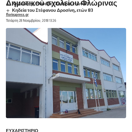
Δημοτικού σχολείου Φλώρινας
Κηδεία της Ελισάβετ Χολέρα, ετών 83
Κηδεία του Στέφανου Δροσίνη, ετών 83
florinapress.gr
Τετάρτη 28 Νοεμβρίου, 2018 13:26
ΕΥΧΑΡΙΣΤΗΡΙΟ