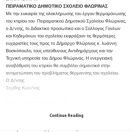
ΠΕΙΡΑΜΑΤΙΚΟ ΔΗΜΟΤΙΚΟ ΣΧΟΛΕΙΟ ΦΛΩΡΙΝΑΣ
Με την ευκαιρία της ολοκλήρωσης του έργου θερμομόνωσης
του κτιρίου του Πειραματικού Δημοτικού Σχολείου Φλώρινας,
ο Δ/ντης, το Διδακτικό προσωπικό και ο Σύλλογος Γονέων
και Κηδεμόνων του σχολείου εκφράζουν τις θερμότερες
ευχαριστίες τους προς τo Δήμαρχο Φλώρινας κ. Ιωάννη
Βοσκόπουλο, τους υπεύθυνους Αντιδημάρχους και την
Τεχνική υπηρεσία του Δήμου Φλώρινας. Η ενεργειακή
αναβάθμιση του κτιρίου θα συμβάλει σημαντικά στην
αντιμετώπιση του προβλήματος θέρμανσης του σχολείου.
Ο Δ/ντης
Σεχίδης Κων/νος
Ίσως να ενδιαφέρει ...
Continue Reading
Συλλυπητήριο μήνυμα του Βουλευτή Κώστα Σέλτσα
για την απώλεια του Νίκου Κοντοσώρου
Κηδεία του Γεωργίου Πλικαδίτη, ετών 93