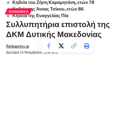
Κηδεία του Ζήση Καραμητάνη, ετών 78
Κηδεία της Άννας Τσίκου, ετών 86
ΚΟΙΝΩΝΙΚΆ
Κηδεία της Ευαγγελίας Πία
Συλλυπητήρια επιστολή της
ΔΚΜ Δυτικής Μακεδονίας
florinapress.gr
Δευτέρα 26 Νοεμβρίου, 2018 14:12
Η ΔΚΜ Δυτικής Μακεδονίας εκφράζει τα συλλυπητήριά της
στην οικογένεια του εκλιπόντος συναδέλφου μηχανικού
Γιάννη Τοπαλίδη, Τομεάρχη της Διεύθυνσης Λιγνιτικού
Κέντρου Δυτικής Μακεδονίας και ενεργού μέλους της ΔΚΜ,
τιμώντας την παράταξη και εκπροσωπώντας επί σειρά ετών
τους συναδέλφους της Δυτικής Μακεδονίας στη Διοικούσα
Επιτροπή του ΤΕΕ-ΤΔΜ και στην Αντιπροσωπεία ΤΕΕ του
Περιφερειακού μας Τμήματος. Η απώλεια του Γιάννη θα είναι
αισθητή, καθώς υπήρξε ένας εξαιρετικός επιστήμονας, άξιος