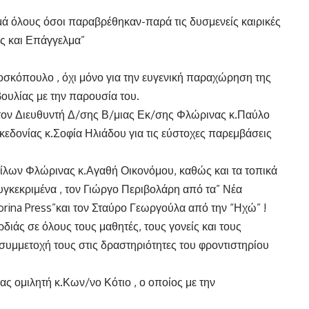
ά όλους όσοι παραβρέθηκαν-παρά τις δυσμενείς καιρικές
ς και Επάγγελμα”
οσκόπουλο , όχι μόνο για την ευγενική παραχώρηση της
βουλίας με την παρουσία του.
τον Διευθυντή Δ/σης Β/μιας Εκ/σης Φλώρινας κ.Παύλο
κεδονίας κ.Σοφία Ηλιάδου για τις εύστοχες παρεμβάσεις
λων Φλώρινας κ.Αγαθή Οικονόμου, καθώς και τα τοπικά
υγκεκριμένα , τον Γιώργο Περιβολάρη από τα” Νέα
orina Press”και τον Σταύρο Γεωργούλα από την “Ηχώ” !
ιάς σε όλους τους μαθητές, τους γονείς και τους
συμμετοχή τους στις δραστηριότητες του φροντιστηρίου
ας ομιλητή κ.Κων/νο Κότιο , ο οποίος με την