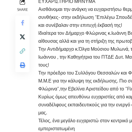
ΕΥΧΑΡΙΣΤΗΡΙΟ ΜΗΝΥΜΑ
Αισθάνομαι την ανάγκη να ευχαριστήσω θερμ
SHARE
συνθήκες- στην εκδήλωση “Επιλέγω Σπουδέ
και συνέβαλαν στην επιτυχή έκβασή της!
Ιδιαίτερα τον Δήμαρχο Φλώρινας κ.Ιωάννη Β
αίθουσας αλλά και για τη στήριξη της πρωτο
Την Αντιδήμαρχο κ.Όλγα Μούσιου Μυλωνά, 
Ιωάννου , την Καθηγήτρια του ΠΤΔΕ Δυτ. Μα
τους!
Την πρόεδρο του Συλλόγου Θεσσαλών και Φί
Μ.Μ.Ε για την κάλυψη της εκδήλωσης. Πιο σ
Φλώρινα”,την Εβελίνα Αριστείδου από το “Fl
Κυρίως όμως απευθύνω ευχαριστίες από καρδ
συναδέλφους εκπαιδευτικούς για την ενεργό 
μας.
Τέλος, ένα μεγάλο ευχαριστώ στον κεντρικό μ
εμπεριστατωμένη