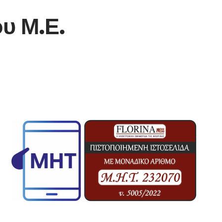
υ Μ.Ε.