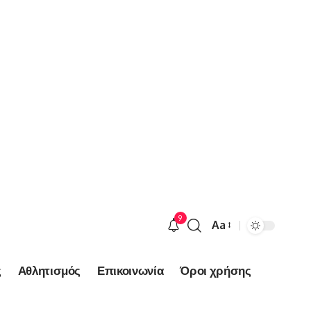
9
Aa
Font
Resizer
ς
Αθλητισμός
Επικοινωνία
Όροι χρήσης